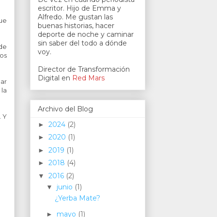
escritor. Hijo de Emma y
Alfredo. Me gustan las
ue
buenas historias, hacer
deporte de noche y caminar
sin saber del todo a dónde
 de
voy.
los
Director de Transformación
Digital en
Red Mars
ar
 la
Archivo del Blog
. Y
2024
(2)
►
2020
(1)
►
2019
(1)
►
2018
(4)
►
2016
(2)
▼
junio
(1)
▼
¿Yerba Mate?
mayo
(1)
►